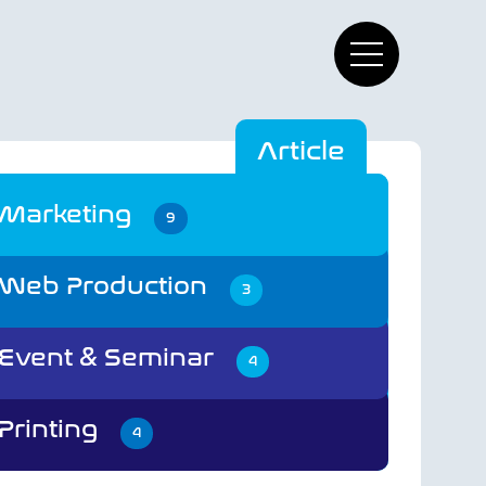
Article
Marketing
9
Web Production
3
Event & Seminar
4
Printing
4