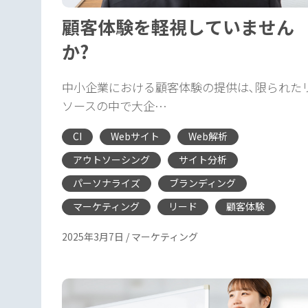
顧客体験を軽視していません
か?
中小企業における顧客体験の提供は､限られた
ソースの中で大企…
CI
Webサイト
Web解析
アウトソーシング
サイト分析
パーソナライズ
ブランディング
マーケティング
リード
顧客体験
2025年3月7日
/
マーケティング