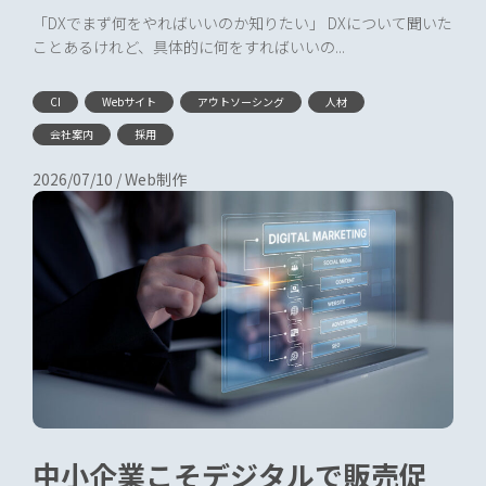
すめな理由を解説
「DXでまず何をやればいいのか知りたい」 DXについて聞いた
ことあるけれど、具体的に何をすればいいの...
CI
Webサイト
アウトソーシング
人材
会社案内
採用
2026/07/10
/
Web制作
中小企業こそデジタルで販売促