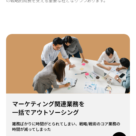
の戦略的成長を支える重要な柱となりつつあります。
マーケティング
関連業務を
一括で
アウト
ソーシング
雑務ばかりに
時間が
とられてしまい、
戦略/戦術の
コア業務の
時間が
減ってしまった