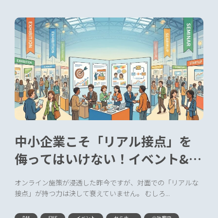
中小企業こそ「リアル接点」を
侮ってはいけない！イベント&展
示会で成果を出す4つの工夫
オンライン施策が浸透した昨今ですが、対面での「リアルな
接点」が持つ力は決して衰えていません。 むしろ...
DM
SNS
イベント
セミナー
会社案内